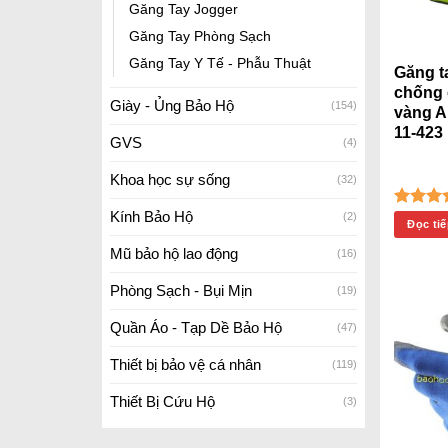
Găng Tay Jogger
Găng Tay Phòng Sạch
Găng Tay Y Tế - Phẫu Thuật
Găng t
chống 
Giày - Ủng Bảo Hộ
(154)
vàng A
11-423
GVS
(4)
Khoa học sự sống
(32)
Kính Bảo Hộ
(2)
Được
Đọc ti
hạng
5
Mũ bảo hộ lao động
(16)
Phòng Sạch - Bụi Mịn
(19)
Quần Áo - Tạp Dề Bảo Hộ
(47)
Thiết bị bảo vệ cá nhân
(119)
Thiết Bị Cứu Hộ
(3)