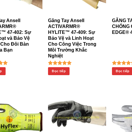
ay Ansell
Găng Tay Ansell
GĂNG T
VARMR®
ACTIVARMR®
CHỐNG 
™ 47-402: Sự
HYLITE™ 47-409: Sự
EDGE® 4
oạt và Bảo Vệ
Bảo Vệ và Linh Hoạt
 Cho Đôi Bàn
Cho Công Việc Trong
a Bạn
Môi Trường Khắc
Nghiệt
 xếp
Được xếp
Được xế
ếp
Đọc tiếp
Đọc tiếp
5.00
hạng
5.00
hạng
4.
 sao
5 sao
5 sa