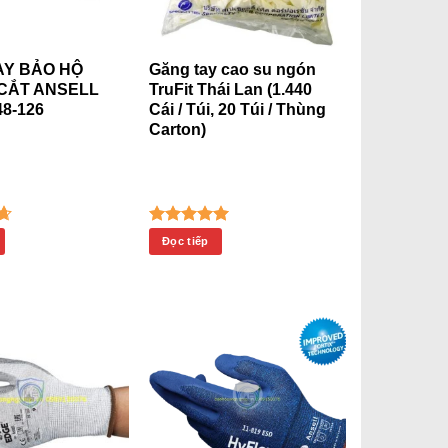
AY BẢO HỘ
Găng tay cao su ngón
CẮT ANSELL
TruFit Thái Lan (1.440
8-126
Cái / Túi, 20 Túi / Thùng
Carton)
p
Được xếp
Đọc tiếp
64
hạng
5.00
o
5 sao