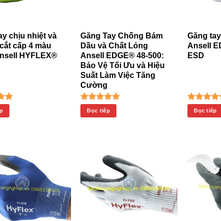
ay chịu nhiệt và
Găng Tay Chống Bám
Găng tay
cắt cấp 4 màu
Dầu và Chất Lỏng
Ansell E
nsell HYFLEX®
Ansell EDGE® 48-500:
ESD
Bảo Vệ Tối Ưu và Hiệu
Suất Làm Việc Tăng
Cường
 xếp
Được xếp
Được x
ếp
Đọc tiếp
Đọc tiếp
5.00
hạng
5.00
hạng
5.
 sao
5 sao
5 s