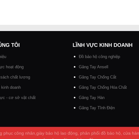
ÚNG TÔI
LĨNH VỰC KINH DOANH
hiệu
Đồ bảo hộ công nghiệp
vực hoạt động
Găng Tay Ansell
 sách chất lượng
Găng Tay Chống Cắt
lí kinh doanh
Găng Tay Chống Hóa Chất
ực - cơ sở vật chất
Găng Tay Hàn
Găng Tay Tĩnh Điện
g phục công nhân,giày bảo hộ lao động, phân phối đồ bảo hộ, cửa hàng