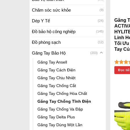
Chăm sóc sức khỏe
(9)
Găng T
Dép Y Tế
(24)
ACTI
Đồ bảo hộ công nghiệp
HYLITE
(145)
Linh H
Đồ phòng sạch
(12)
Tối Ưu
Tay Củ
Găng Tay Bảo Hộ
(203)
Găng Tay Ansell
Được
Găng Tay Cách Điện
Đọc ti
hạng
5
Găng Tay Chịu Nhiệt
Găng Tay Chống Cắt
Găng Tay Chống Hóa Chất
Găng Tay Chống Tĩnh Điện
Găng Tay Chống Va Đập
Găng Tay Delta Plus
Găng Tay Dùng Một Lần