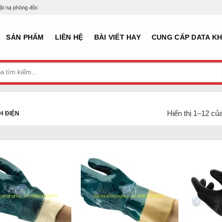
mặt nạ phòng độc
SẢN PHẨM
LIÊN HỆ
BÀI VIẾT HAY
CUNG CẤP DATA K
Hiển thị 1–12 củ
H ĐIỆN