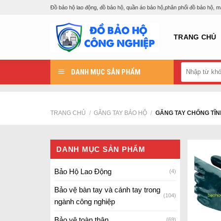
Skip
Đồ bảo hộ lao động, đồ bảo hộ, quần áo bảo hộ,phân phối đồ bảo hộ, 
to
content
TRANG CHỦ
Tìm
DANH MỤC SẢN PHẨM
kiếm:
TRANG CHỦ
/
GĂNG TAY BẢO HỘ
/
GĂNG TAY CHỐNG TĨN
DANH MỤC SẢN PHẨM
Bảo Hộ Lao Động
(4)
Bảo vệ bàn tay và cánh tay trong
(104)
ngành công nghiệp
Bảo vệ toàn thân
(69)