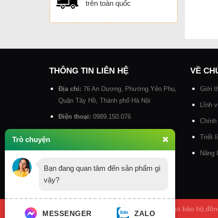
trên toàn quốc
THÔNG TIN LIÊN HỆ
VỀ CH
Địa chỉ:
76 An Dương, Phường Yên Phụ,
Giới t
Quận Tây Hồ, Thành phố Hà Nội
Lĩnh 
Điện thoại:
0989.150.076
Chính
Email:
baohocongnghiep@gmail.com
Triết 
Trò chuyện
❌
Website:
baohocongnghiep.vn
Năng l
Bạn đang quan tâm đến sản phẩm gì
vậy?
Đồ bảo hộ lao động, đồ bảo hộ, quần áo bảo hộ,đồn
MESSENGER
ZALO