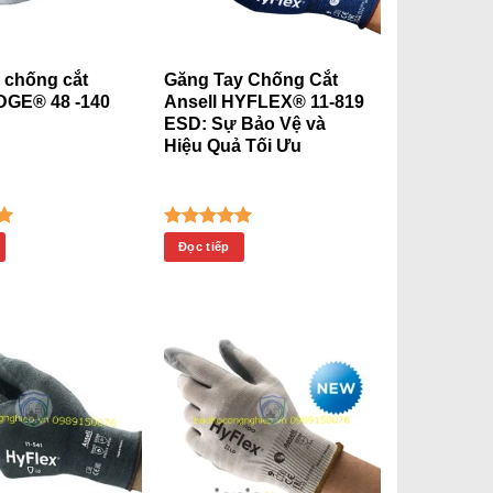
 chống cắt
Găng Tay Chống Cắt
DGE® 48 -140
Ansell HYFLEX® 11-819
ESD: Sự Bảo Vệ và
Hiệu Quả Tối Ưu
ếp
Được xếp
Đọc tiếp
00
hạng
5.00
ao
5 sao