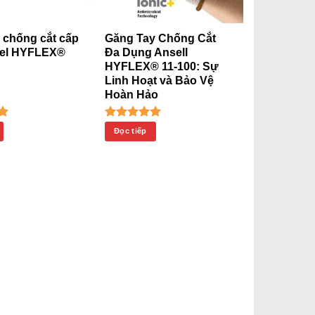
 chống cắt cấp
Găng Tay Chống Cắt
sel HYFLEX®
Đa Dụng Ansell
HYFLEX® 11-100: Sự
Linh Hoạt và Bảo Vệ
Hoàn Hảo
ếp
Được xếp
Đọc tiếp
00
hạng
5.00
ao
5 sao