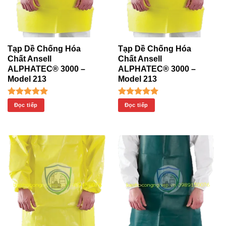
Tạp Dề Chống Hóa
Tạp Dề Chống Hóa
Chất Ansell
Chất Ansell
ALPHATEC® 3000 –
ALPHATEC® 3000 –
Model 213
Model 213
Được xếp
Được xếp
Đọc tiếp
Đọc tiếp
hạng
5.00
hạng
5.00
5 sao
5 sao