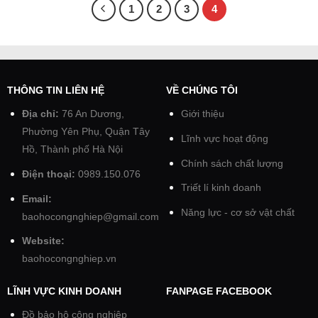
1
2
3
4
THÔNG TIN LIÊN HỆ
VỀ CHÚNG TÔI
Địa chỉ:
76 An Dương,
Giới thiệu
Phường Yên Phụ, Quận Tây
Lĩnh vực hoạt động
Hồ, Thành phố Hà Nội
Chính sách chất lượng
Điện thoại:
0989.150.076
Triết lí kinh doanh
Email:
Năng lực - cơ sở vật chất
baohocongnghiep@gmail.com
Website:
baohocongnghiep.vn
LĨNH VỰC KINH DOANH
FANPAGE FACEBOOK
Đồ bảo hộ công nghiệp