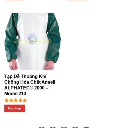
5 sao
5 sao
Tạp Dề Thoáng Khí
Chống Hóa Chất Ansell
ALPHATEC® 2000 –
Model 213
Được xếp
Đọc tiếp
hạng
5.00
5 sao