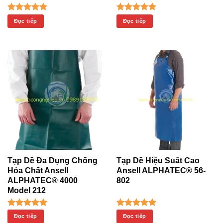
Được xếp
Được xếp
Đọc tiếp
Đọc tiếp
hạng
5.00
hạng
5.00
5 sao
5 sao
Tạp Dề Đa Dụng Chống
Tạp Dề Hiệu Suất Cao
Hóa Chất Ansell
Ansell ALPHATEC® 56-
ALPHATEC® 4000
802
Model 212
Được xếp
Được xếp
Đọc tiếp
Đọc tiếp
hạng
5.00
hạng
5.00