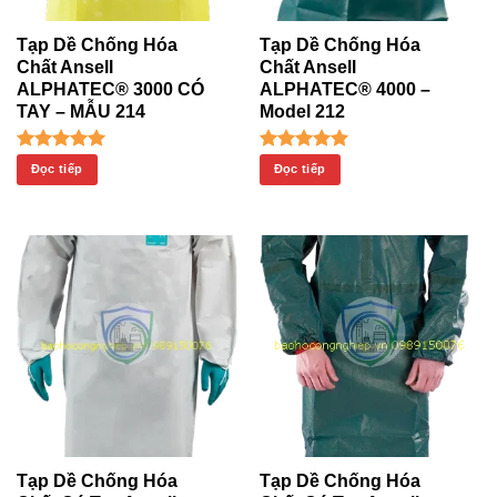
Tạp Dề Chống Hóa
Tạp Dề Chống Hóa
Chất Ansell
Chất Ansell
ALPHATEC® 3000 CÓ
ALPHATEC® 4000 –
TAY – MẪU 214
Model 212
Được xếp
Được xếp
Đọc tiếp
Đọc tiếp
hạng
5.00
hạng
5.00
5 sao
5 sao
Tạp Dề Chống Hóa
Tạp Dề Chống Hóa