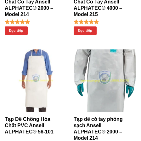
Chất Có Tay Ansell
Chất Có Tay Ansell
ALPHATEC® 2000 –
ALPHATEC® 4000 –
Model 214
Model 215
Được xếp
Được xếp
Đọc tiếp
Đọc tiếp
hạng
5.00
hạng
5.00
5 sao
5 sao
Tạp Dề Chống Hóa
Tạp dề có tay phòng
Chất PVC Ansell
sạch Ansell
ALPHATEC® 56-101
ALPHATEC® 2000 –
Model 214