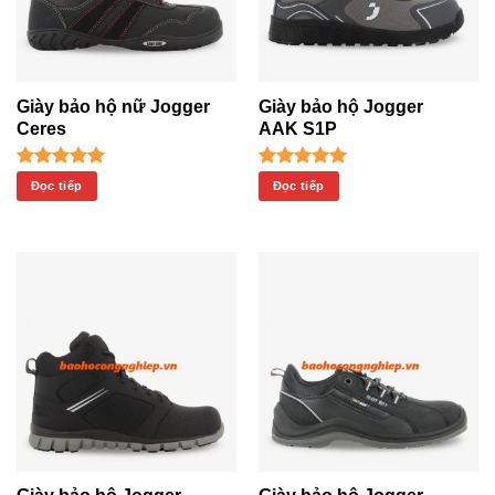
Giày bảo hộ nữ Jogger
Giày bảo hộ Jogger
Ceres
AAK S1P
Được xếp
Được xếp
Đọc tiếp
Đọc tiếp
hạng
5.00
hạng
5.00
5 sao
5 sao