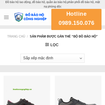
Đồ bảo hộ lao động, đồ bảo hộ, quần áo bảo hộ,phân phối đồ bảo hộ, mặt
Skip
nạ phòng độc
to
Hotline
content
0989.150.076
TRANG CHỦ
/
SẢN PHẨM ĐƯỢC GẮN THẺ “BỘ ĐỒ BẢO HỘ”
LỌC