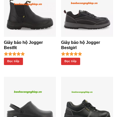
Giày bảo hộ Jogger
Giày bảo hộ Jogger
Bestfit
Bestgirl
Được xếp
Được xếp
Đọc tiếp
Đọc tiếp
hạng
5.00
hạng
5.00
5 sao
5 sao