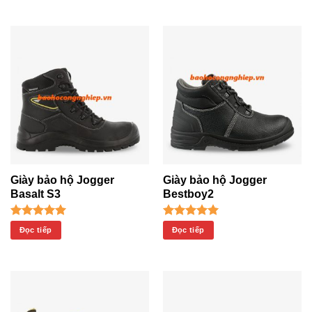
5 sao
5 sao
Giày bảo hộ Jogger
Giày bảo hộ Jogger
Basalt S3
Bestboy2
Được xếp
Được xếp
Đọc tiếp
Đọc tiếp
hạng
5.00
hạng
5.00
5 sao
5 sao