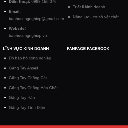
Điện thoại:
0989.150.076
Triết lí kinh doanh
Email:
Năng lực - cơ sở vật chất
baohocongnghiep@gmail.com
Website:
baohocongnghiep.vn
LĨNH VỰC KINH DOANH
FANPAGE FACEBOOK
Đồ bảo hộ công nghiệp
Găng Tay Ansell
Găng Tay Chống Cắt
Găng Tay Chống Hóa Chất
Găng Tay Hàn
Găng Tay Tĩnh Điện