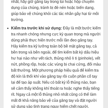
nhất, hãy giữ găng tay trong túi hoặc hộp chuyên
dụng của chúng, tránh bị đè nén hoặc biến dạng,
giúp bảo vệ chúng khỏi các tác nhân gây hại từ môi
trường.
Kiểm tra trước khi sử dụng:
Đây là một bước kiểm
tra nhanh chóng nhưng cực kỳ quan trọng mà người
dùng phải thực hiện trước mỗi lần đeo găng tay.
Hãy kiểm tra kỹ lưỡng toàn bộ bề mặt găng tay, cả
bên trong và bên ngoài, để tìm kiếm bất kỳ dấu hiệu
hư hại nào như vết rách, thủng nhỏ li ti (pinhole), vết
nứt, phồng rộp, hoặc các vùng bị chai cứng, đổi màu
bất thường. Một phương pháp hiệu quả để kiểm tra
độ kín là thổi khí vào găng tay rồi cuộn phần cổ tay
lại để tạo áp suất. Nếu có bất kỳ lỗ thủng nào, bạn
sẽ cảm thấy không khí thoát ra hoặc nghe thấy tiếng
rít. Ngay cả một lỗ thủng nhỏ nhất cũng có thể làm
mất đi khả năng bảo vệ của găng tay và đặt người
sử dụng vào tình trạng nguy hiểm chết người.