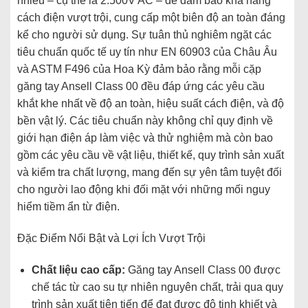
nhiều – cụ thể là 2.500V AC – để đảm bảo khả năng
cách điện vượt trội, cung cấp một biên độ an toàn đáng
kể cho người sử dụng. Sự tuân thủ nghiêm ngặt các
tiêu chuẩn quốc tế uy tín như EN 60903 của Châu Âu
và ASTM F496 của Hoa Kỳ đảm bảo rằng mỗi cặp
găng tay Ansell Class 00 đều đáp ứng các yêu cầu
khắt khe nhất về độ an toàn, hiệu suất cách điện, và độ
bền vật lý. Các tiêu chuẩn này không chỉ quy định về
giới hạn điện áp làm việc và thử nghiệm mà còn bao
gồm các yêu cầu về vật liệu, thiết kế, quy trình sản xuất
và kiểm tra chất lượng, mang đến sự yên tâm tuyệt đối
cho người lao động khi đối mặt với những mối nguy
hiểm tiềm ẩn từ điện.
Đặc Điểm Nổi Bật và Lợi Ích Vượt Trội
Chất liệu cao cấp:
Găng tay Ansell Class 00 được
chế tác từ cao su tự nhiên nguyên chất, trải qua quy
trình sản xuất tiên tiến để đạt được độ tinh khiết và