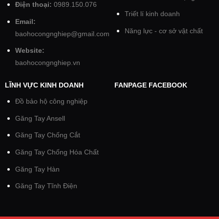
Điện thoại:
0989.150.076
Triết lí kinh doanh
Email:
Năng lực - cơ sở vật chất
baohocongnghiep@gmail.com
Website:
baohocongnghiep.vn
LĨNH VỰC KINH DOANH
FANPAGE FACEBOOK
Đồ bảo hộ công nghiệp
Găng Tay Ansell
Găng Tay Chống Cắt
Găng Tay Chống Hóa Chất
Găng Tay Hàn
Găng Tay Tĩnh Điện