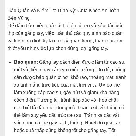
Bảo Quản và Kiểm Tra Định Kỳ: Chìa Khóa An Toàn
Bền Vững
Để đảm bảo hiệu quả cách điện tối ưu và kéo dài tuổi
thọ của găng tay, việc tuân thủ các quy trình bảo quản
và kiểm tra định kỳ là cực kỳ quan trọng, thậm chí còn
thiết yếu như việc lựa chọn đúng loại găng tay.
Bảo quản:
Găng tay cách điện được làm từ cao su,
một vật liệu nhạy cảm với môi trường. Do đó, chúng
cần được bảo quản ở nơi khô ráo, thoáng mát, tránh
xa ánh nắng trực tiếp của mặt trời vì tia UV có thể
làm xuống cấp cao su, gây nứt và giảm khả năng
cách điện. Tương tự, tránh tiếp xúc với hóa chất,
đặc biệt là dầu mỡ, dung môi hoặc axit, vì chúng có
thể làm suy yếu cấu trúc cao su. Tránh xa các vật
sắc nhọn có thể gây rách, thủng. Nhiệt độ quá cao
hoặc quá thấp cũng không tốt cho găng tay. Tốt