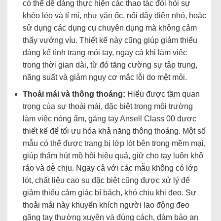
có thể dễ dàng thực hiện các thao tác đòi hỏi sự
khéo léo và tỉ mỉ, như vặn ốc, nối dây điện nhỏ, hoặc
sử dụng các dụng cụ chuyên dụng mà không cảm
thấy vướng víu. Thiết kế này cũng giúp giảm thiểu
đáng kể tình trạng mỏi tay, ngay cả khi làm việc
trong thời gian dài, từ đó tăng cường sự tập trung,
năng suất và giảm nguy cơ mắc lỗi do mệt mỏi.
Thoải mái và thông thoáng:
Hiểu được tầm quan
trọng của sự thoải mái, đặc biệt trong môi trường
làm việc nóng ẩm, găng tay Ansell Class 00 được
thiết kế để tối ưu hóa khả năng thông thoáng. Một số
mẫu có thể được trang bị lớp lót bên trong mềm mại,
giúp thấm hút mồ hôi hiệu quả, giữ cho tay luôn khô
ráo và dễ chịu. Ngay cả với các mẫu không có lớp
lót, chất liệu cao su đặc biệt cũng được xử lý để
giảm thiểu cảm giác bí bách, khó chịu khi đeo. Sự
thoải mái này khuyến khích người lao động đeo
găng tay thường xuyên và đúng cách, đảm bảo an