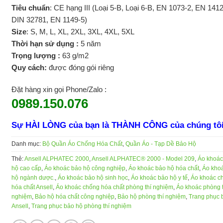
Tiêu chuẩn
: CE hạng III (Loại 5-B, Loại 6-B, EN 1073-2, EN 1412
DIN 32781, EN 1149-5)
Size
: S, M, L, XL, 2XL, 3XL, 4XL, 5XL
Thời hạn sử dụng :
5 năm
Trọng lượng :
63 g/m2
Quy cách:
được đóng gói riêng
Đặt hàng xin gọi Phone/Zalo :
0989.150.076
Sự HÀI LÒNG của bạn là THÀNH CÔNG của chúng tô
Danh mục:
Bộ Quần Áo Chống Hóa Chất
,
Quần Áo - Tạp Dề Bảo Hộ
Thẻ:
Ansell ALPHATEC 2000
,
Ansell ALPHATEC® 2000 - Model 209
,
Áo khoác
hộ cao cấp
,
Áo khoác bảo hộ công nghiệp
,
Áo khoác bảo hộ hóa chất
,
Áo kho
hộ ngành dược.
,
Áo khoác bảo hộ sinh học
,
Áo khoác bảo hộ y tế
,
Áo khoác c
hóa chất Ansell
,
Áo khoác chống hóa chất phòng thí nghiệm
,
Áo khoác phòng t
nghiệm
,
Bảo hộ hóa chất công nghiệp
,
Bảo hộ phòng thí nghiệm
,
Trang phục 
Ansell
,
Trang phục bảo hộ phòng thí nghiệm