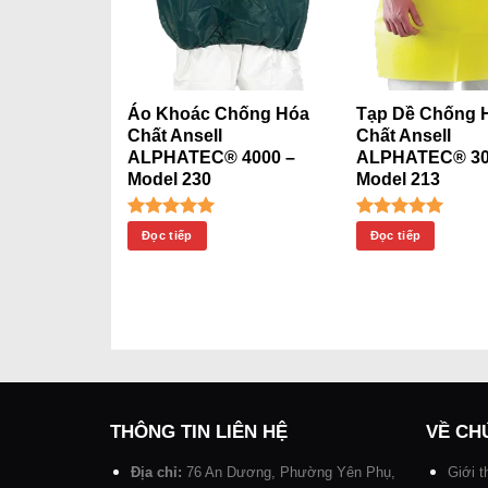
 Chống
Áo Khoác Chống Hóa
Tạp Dề Chống 
sell
Chất Ansell
Chất Ansell
 4000 –
ALPHATEC® 4000 –
ALPHATEC® 30
Model 230
Model 213
Được xếp
Được xếp
Đọc tiếp
Đọc tiếp
hạng
5.00
hạng
5.00
5 sao
5 sao
THÔNG TIN LIÊN HỆ
VỀ CH
Địa chỉ:
76 An Dương, Phường Yên Phụ,
Giới t