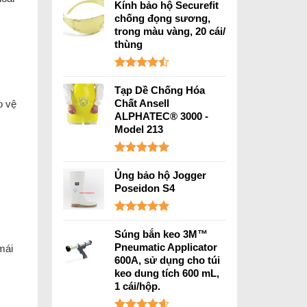
Kính bảo hộ Securefit
5 sao
chống đọng sương,
trong màu vàng, 20 cái/
thùng
Được xếp
hạng
4.43
Tạp Dề Chống Hóa
5 sao
Chất Ansell
o vệ
ALPHATEC® 3000 -
Model 213
Được xếp
hạng
5.00
Ủng bảo hộ Jogger
5 sao
Poseidon S4
Được xếp
hạng
5.00
Súng bắn keo 3M™
5 sao
Pneumatic Applicator
mái
600A, sử dụng cho túi
keo dung tích 600 mL,
1 cái/hộp.