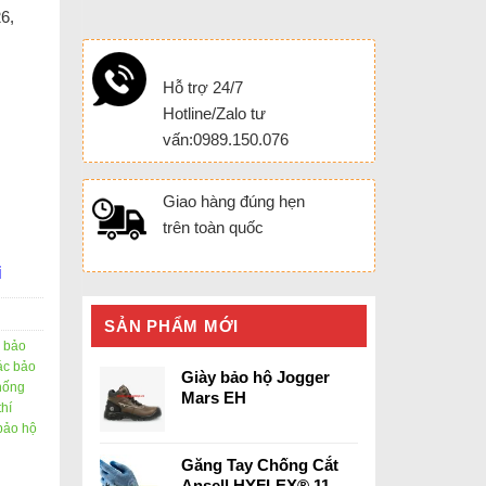
6,
Hỗ trợ 24/7
Hotline/Zalo tư
vấn:0989.150.076
Giao hàng đúng hẹn
trên toàn quốc
i
SẢN PHẨM MỚI
 bảo
ác bảo
Giày bảo hộ Jogger
hống
Mars EH
hí
bảo hộ
Găng Tay Chống Cắt
Ansell HYFLEX® 11-