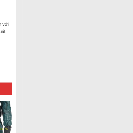
n với
uất.