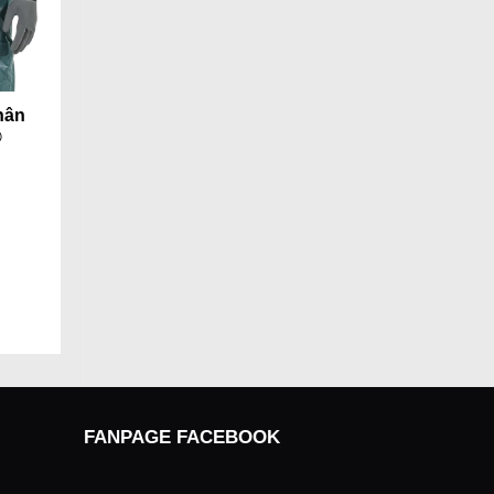
hân
®
FANPAGE FACEBOOK