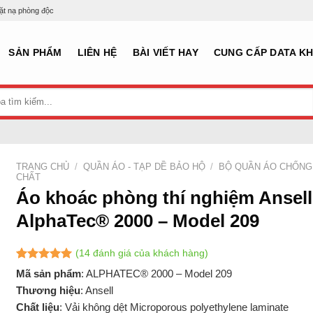
mặt nạ phòng độc
SẢN PHẨM
LIÊN HỆ
BÀI VIẾT HAY
CUNG CẤP DATA K
TRANG CHỦ
/
QUẦN ÁO - TẠP DỀ BẢO HỘ
/
BỘ QUẦN ÁO CHỐNG
CHẤT
Áo khoác phòng thí nghiệm Ansell
AlphaTec® 2000 – Model 209
(
14
đánh giá của khách hàng)
5.00
13
trên 5
Mã sản phẩm
: ALPHATEC® 2000 – Model 209
dựa trên
Thương hiệu
: Ansell
đánh giá
Chất liệu
: Vải không dệt Microporous polyethylene laminate