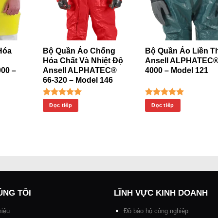
Hóa
Bộ Quần Áo Chống
Bộ Quần Áo Liền T
Hóa Chất Và Nhiệt Độ
Ansell ALPHATEC
00 –
Ansell ALPHATEC®
4000 – Model 121
66-320 – Model 146
Được xếp
Được xếp
Đọc tiếp
Đọc tiếp
hạng
5.00
hạng
5.00
5 sao
5 sao
ÚNG TÔI
LĨNH VỰC KINH DOANH
hiệu
Đồ bảo hộ công nghiệp