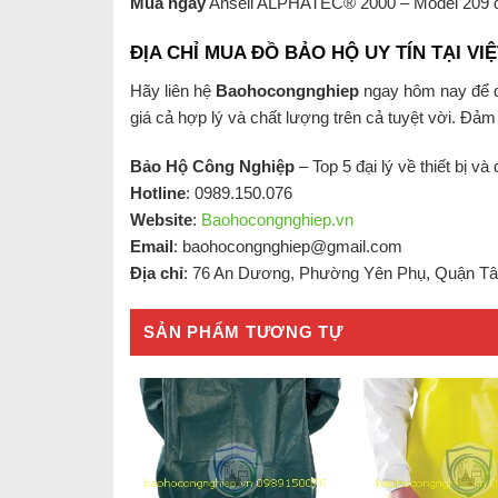
Mua ngay
Ansell ALPHATEC® 2000 – Model 209 để 
ĐỊA CHỈ MUA ĐỒ BẢO HỘ UY TÍN TẠI VI
Hãy liên hệ
Baohocongnghiep
ngay hôm nay để
giá cả hợp lý và chất lượng trên cả tuyệt vời. Đả
Bảo Hộ Công Nghiệp
– Top 5 đại lý về thiết bị v
Hotline
: 0989.150.076
Website
:
Baohocongnghiep.vn
Email
:
baohocongnghiep@gmail.com
Địa chỉ
: 76 An Dương, Phường Yên Phụ, Quận Tâ
SẢN PHẨM TƯƠNG TỰ