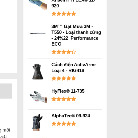
920
Được xếp
hạng
5.00
3M™ Gạt Mưa 3M -
5 sao
T550 - Loại thanh cứng
- 24%22_Performance
ECO
Được xếp
hạng
4.33
Cách điện ActivArmr
5 sao
Loại 4 - RIG418
Được xếp
hạng
5.00
HyFlex® 11-735
5 sao
Được xếp
hạng
5.00
AlphaTec® 09-924
5 sao
g môi
Được xếp
hạng
5.00
hoải