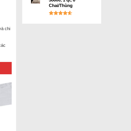
Chai/Thùng
Được xếp
hạng
4.60
và chi
5 sao
các