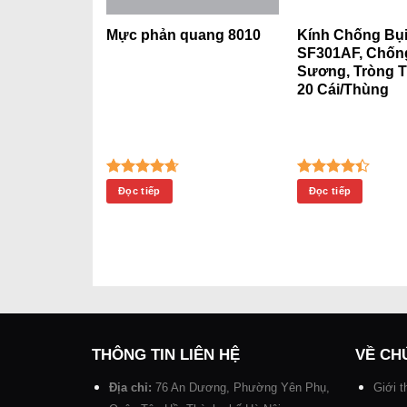
ặt 3M™
Mực phản quang 8010
Kính Chống Bụ
ộp
SF301AF, Chốn
Sương, Tròng T
20 Cái/Thùng
Được xếp
Được xếp
Đọc tiếp
Đọc tiếp
hạng
4.67
hạng
4.40
5 sao
5 sao
THÔNG TIN LIÊN HỆ
VỀ CH
Địa chỉ:
76 An Dương, Phường Yên Phụ,
Giới t