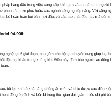
ải pháp hàng đầu trong việc cung cấp khí sạch và an toàn cho người 
hư phun cát, sơn phủ, hoặc các ngành công nghiệp nặng. Với công n
loại bỏ hoàn toàn bụi bẩn, hơi dầu, và các tạp chất độc hại, mà còn 
odel 04-906:
g nghệ lọc 6 giai đoạn, bao gồm các bộ lọc chuyên dụng giúp loại b
chất độc hại khác trong không khí. Điều này đảm bảo người lao động 
 toàn.
cao, bộ lọc khí có khả năng chống ăn mòn và chịu được các điều kiệ
ị hoạt động ổn định và bền bỉ trong thời gian dài, giảm thiểu chi phí b