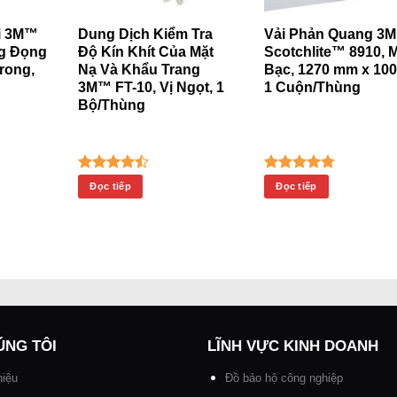
i 3M™
Dung Dịch Kiểm Tra
Vải Phản Quang 3
g Đọng
Độ Kín Khít Của Mặt
Scotchlite™ 8910, 
rong,
Nạ Và Khẩu Trang
Bạc, 1270 mm x 100
3M™ FT-10, Vị Ngọt, 1
1 Cuộn/Thùng
Bộ/Thùng
Được xếp
Được xếp
Đọc tiếp
Đọc tiếp
hạng
4.45
hạng
4.75
5 sao
5 sao
ÚNG TÔI
LĨNH VỰC KINH DOANH
hiệu
Đồ bảo hộ công nghiệp