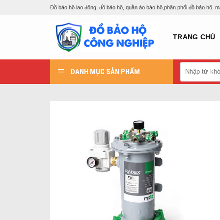
Skip
Đồ bảo hộ lao động, đồ bảo hộ, quần áo bảo hộ,phân phối đồ bảo hộ, 
to
content
TRANG CHỦ
Tìm
DANH MỤC SẢN PHẨM
kiếm: