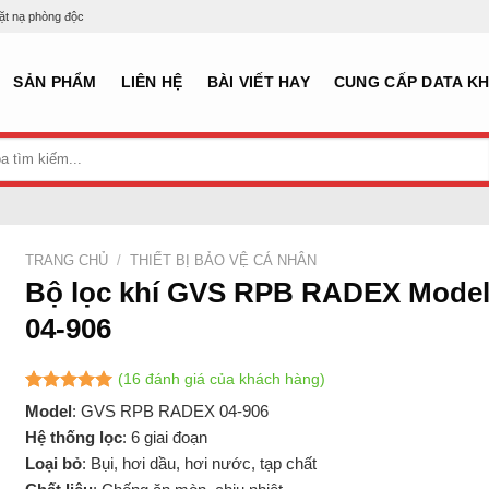
mặt nạ phòng độc
SẢN PHẨM
LIÊN HỆ
BÀI VIẾT HAY
CUNG CẤP DATA K
TRANG CHỦ
/
THIẾT BỊ BẢO VỆ CÁ NHÂN
Bộ lọc khí GVS RPB RADEX Mode
04-906
(
16
đánh giá của khách hàng)
5.00
15
trên 5
Model
: GVS RPB RADEX 04-906
dựa trên
Hệ thống lọc
: 6 giai đoạn
đánh giá
Loại bỏ
: Bụi, hơi dầu, hơi nước, tạp chất