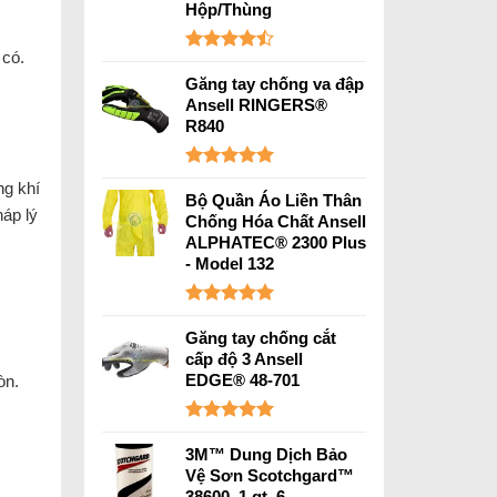
Hộp/Thùng
 có.
Được xếp
hạng
4.45
Găng tay chống va đập
5 sao
Ansell RINGERS®
R840
Được xếp
ng khí
hạng
5.00
Bộ Quần Áo Liền Thân
háp lý
5 sao
Chống Hóa Chất Ansell
ALPHATEC® 2300 Plus
- Model 132
Được xếp
hạng
5.00
Găng tay chống cắt
5 sao
cấp độ 3 Ansell
EDGE® 48-701
òn.
Được xếp
hạng
5.00
3M™ Dung Dịch Bảo
5 sao
Vệ Sơn Scotchgard™
38600, 1 qt, 6