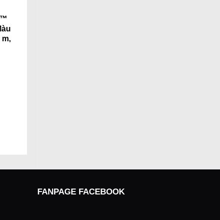
M™
Màu
 m,
FANPAGE FACEBOOK