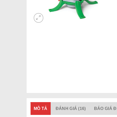
MÔ TẢ
ĐÁNH GIÁ (16)
BÁO GIÁ Đ