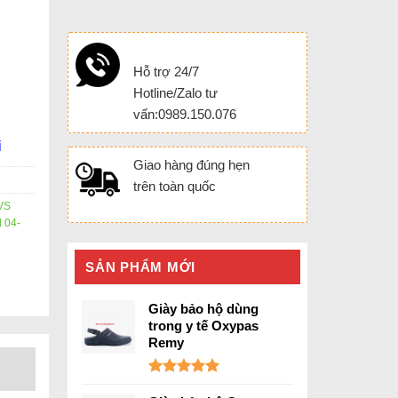
Hỗ trợ 24/7
Hotline/Zalo tư
vấn:0989.150.076
i
Giao hàng đúng hẹn
trên toàn quốc
GVS
 04-
SẢN PHẨM MỚI
Giày bảo hộ dùng
trong y tế Oxypas
Remy
Được xếp