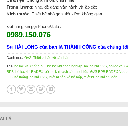
Chất liệu
: Chống ăn mòn, chịu nhiệt
Trọng lượng
: Nhẹ, dễ dàng vận hành và lắp đặt
Kích thước
: Thiết kế nhỏ gọn, tiết kiệm không gian
Đặt hàng xin gọi Phone/Zalo :
0989.150.076
Sự HÀI LÒNG của bạn là THÀNH CÔNG của chúng tô
Danh mục:
GVS
,
Thiết bị bảo vệ cá nhân
Thẻ:
bộ lọc khí chống bụi
,
bộ lọc khí công nghiệp
,
bộ lọc khí GVS
,
bộ lọc khí 
RPB
,
bộ lọc khí RADEX
,
bộ lọc khí sạch công nghiệp
,
GVS RPB RADEX Model
906
,
hệ thống lọc khí GVS
,
thiết bị bảo vệ hô hấp
,
thiết bị lọc khí an toàn
ẠI LÝ