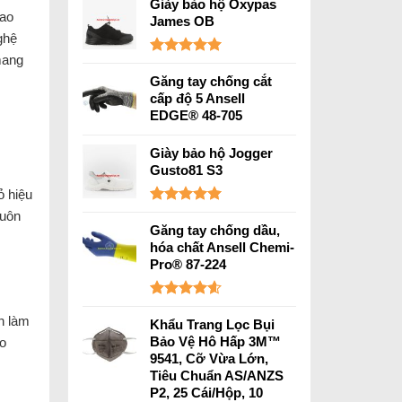
hạng
5.00
Giày bảo hộ Oxypas
lao
5 sao
James OB
ghệ
mang
Được xếp
hạng
5.00
Găng tay chống cắt
5 sao
cấp độ 5 Ansell
EDGE® 48-705
Giày bảo hộ Jogger
Gusto81 S3
ỏ hiệu
Được xếp
luôn
hạng
5.00
Găng tay chống dầu,
5 sao
hóa chất Ansell Chemi-
Pro® 87-224
Được xếp
n làm
hạng
4.60
Khẩu Trang Lọc Bụi
5 sao
Bảo Vệ Hô Hấp 3M™
ảo
9541, Cỡ Vừa Lớn,
Tiêu Chuẩn AS/ANZS
P2, 25 Cái/Hộp, 10