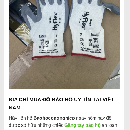
ĐỊA CHỈ MUA ĐỒ BẢO HỘ UY TÍN TẠI VIỆT
NAM
Hãy liên hệ
Baohocongnghiep
ngay hôm nay để
được sở hữu những chiếc
Găng tay bảo hộ
an toàn