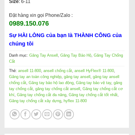
Size
: 6-11
Đặt hàng xin gọi Phone/Zalo :
0989.150.076
Sự HÀI LÒNG của bạn là THÀNH CÔNG của
chúng tôi
Danh mục:
Găng Tay Ansell
,
Găng Tay Bảo Hộ
,
Găng Tay Chống
Cắt
Thẻ:
ansell 11-800
,
ansell chống cắt
,
ansell HyFlex® 11-800
,
Găng tay an toàn công nghiệp
,
găng tay ansell
,
găng tay ansell
chống cắt
,
Găng tay bảo hộ lao động
,
Găng tay bảo vệ tay
,
găng
tay chống cắt
,
găng tay chống cắt ansell
,
Găng tay chống cắt cơ
khí
,
Găng tay chống cắt đa năng
,
Găng tay chống cắt tốt nhất
,
Găng tay chống cắt xây dựng
,
hyflex 11-800