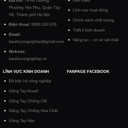
Địa chỉ:
76 An Dương,
Giới thiệu
Phường Yên Phụ, Quận Tây
Lĩnh vực hoạt động
Hồ, Thành phố Hà Nội
Chính sách chất lượng
Điện thoại:
0989.150.076
Triết lí kinh doanh
Email:
Năng lực - cơ sở vật chất
baohocongnghiep@gmail.com
Website:
baohocongnghiep.vn
LĨNH VỰC KINH DOANH
FANPAGE FACEBOOK
Đồ bảo hộ công nghiệp
Găng Tay Ansell
Găng Tay Chống Cắt
Găng Tay Chống Hóa Chất
Găng Tay Hàn