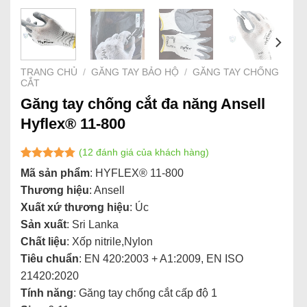
TRANG CHỦ
/
GĂNG TAY BẢO HỘ
/
GĂNG TAY CHỐNG
CẮT
Găng tay chống cắt đa năng Ansell
Hyflex® 11-800
(
12
đánh giá của khách hàng)
4.73
11
trên 5
Mã sản phẩm
: HYFLEX® 11-800
dựa trên
Thương hiệu
: Ansell
đánh giá
Xuất xứ thương hiệu
: Úc
Sản xuất
: Sri Lanka
Chất liệu
: Xốp nitrile,Nylon
Tiêu chuẩn
: EN 420:2003 + A1:2009, EN ISO
21420:2020
Tính năng
: Găng tay chống cắt cấp độ 1