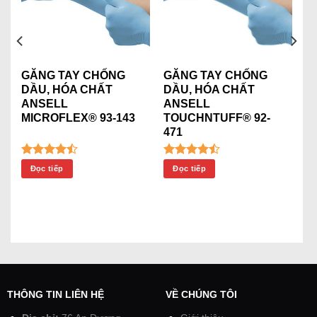
GĂNG TAY CHỐNG
GĂNG TAY CHỐNG
DẦU, HÓA CHẤT
DẦU, HÓA CHẤT
ANSELL
ANSELL
MICROFLEX® 93-143
TOUCHNTUFF® 92-
471
Được xếp
Được xếp
Đọc tiếp
Đọc tiếp
hạng
4.45
hạng
4.44
5 sao
5 sao
THÔNG TIN LIÊN HỆ
VỀ CHÚNG TÔI