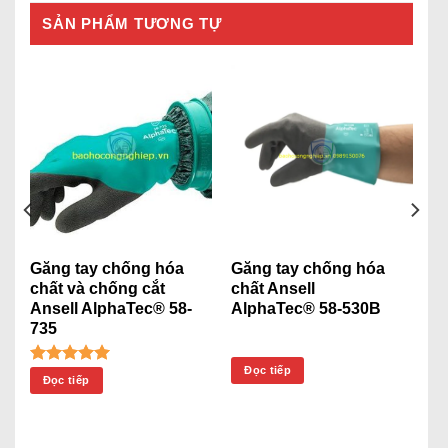
SẢN PHẨM TƯƠNG TỰ
Găng tay chống hóa
Găng tay chống hóa
chất và chống cắt
chất Ansell
Ansell AlphaTec® 58-
AlphaTec® 58-530B
735
Đọc tiếp
Được xếp
Đọc tiếp
hạng
5.00
5 sao