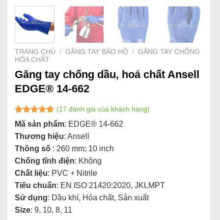
TRANG CHỦ
/
GĂNG TAY BẢO HỘ
/
GĂNG TAY CHỐNG
HÓA CHẤT
Găng tay chống dầu, hoá chất Ansell
EDGE® 14-662
(
17
đánh giá của khách hàng)
5.00
17
trên 5
Mã sản phẩm
: EDGE® 14-662
dựa trên
Thương hiệu
: Ansell
đánh giá
Thông số
: 260 mm; 10 inch
Chống tĩnh điện
: Không
Chất liệu
: PVC + Nitrile
Tiêu chuẩn
: EN ISO 21420:2020, JKLMPT
Sử dụng
: Dầu khí, Hóa chất, Sản xuất
Size
: 9, 10, 8, 11