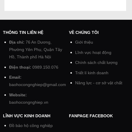
THÔNG TIN LIÊN HỆ
VỀ CHÚNG TÔI
Địa chỉ:
76 An Dương,
Giới thiệu
Phường Yên Phụ, Quận Tây
Lĩnh vực hoạt động
Hồ, Thành phố Hà Nội
Chính sách chất lượng
Điện thoại:
0989.150.076
Triết lí kinh doanh
Email:
Năng lực - cơ sở vật chất
baohocongnghiep@gmail.com
Website:
baohocongnghiep.vn
LĨNH VỰC KINH DOANH
FANPAGE FACEBOOK
Đồ bảo hộ công nghiệp